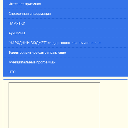
Интернет-приемная
Справочная информация
ПАМЯТКИ
Аукционы
"НАРОДНЫЙ БЮДЖЕТ":люди решают-власть исполняет
Территориальное самоуправление
Муниципальные программы
НТО