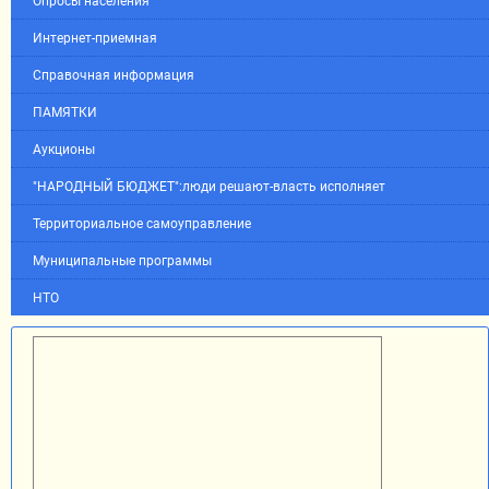
Опросы населения
Интернет-приемная
Справочная информация
ПАМЯТКИ
Аукционы
"НАРОДНЫЙ БЮДЖЕТ":люди решают-власть исполняет
Территориальное самоуправление
Муниципальные программы
НТО