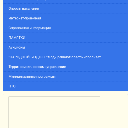
Опросы населения
Интернет-приемная
Справочная информация
ПАМЯТКИ
Аукционы
"НАРОДНЫЙ БЮДЖЕТ":люди решают-власть исполняет
Территориальное самоуправление
Муниципальные программы
НТО