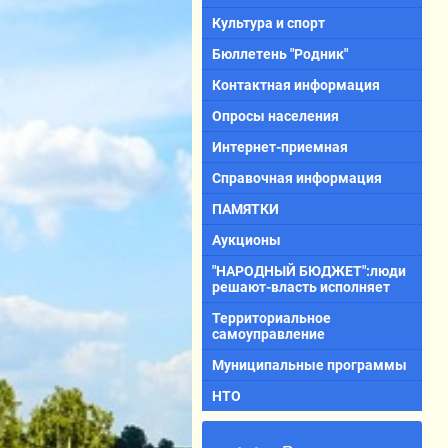
Культура и спорт
Бюллетень "Родник"
Контактная информация
Опросы населения
Интернет-приемная
Справочная информация
ПАМЯТКИ
Аукционы
"НАРОДНЫЙ БЮДЖЕТ":люди
решают-власть исполняет
Территориальное
самоуправление
Муниципальные программы
НТО