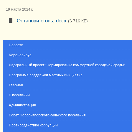
19 марта 2024 г.
Останови огонь,.docx
(6 716 КБ)
Новости
Короновирус
Федеральный проект "Формирование комфортной городской среды"
Программа поддержки местных инициатив
Главная
О поселении
Администрация
Совет Нововилговского сельского поселения
Противодействие коррупции