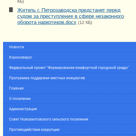
КБ)
Житель г. Петрозаводска предстанет перед
судом за преступление в сфере незаконного
оборота наркотиков.docx
(12 КБ)
Новости
Короновирус
Федеральный проект "Формирование комфортной городской среды"
Программа поддержки местных инициатив
Главная
О поселении
Администрация
Совет Нововилговского сельского поселения
Противодействие коррупции