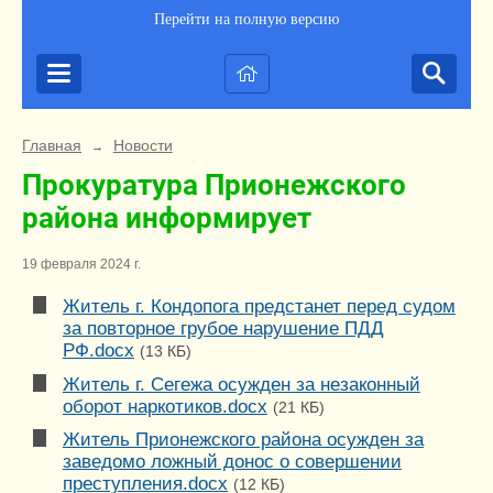
Перейти на полную версию
Главная
Новости
→
Прокуратура Прионежского
района информирует
19 февраля 2024 г.
Житель г. Кондопога предстанет перед судом
за повторное грубое нарушение ПДД
РФ.docx
(13 КБ)
Житель г. Сегежа осужден за незаконный
оборот наркотиков.docx
(21 КБ)
Житель Прионежского района осужден за
заведомо ложный донос о совершении
преступления.docx
(12 КБ)