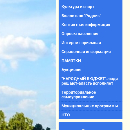
Культура и спорт
Бюллетень "Родник"
Контактная информация
Опросы населения
Интернет-приемная
Справочная информация
ПАМЯТКИ
Аукционы
"НАРОДНЫЙ БЮДЖЕТ":люди
решают-власть исполняет
Территориальное
самоуправление
Муниципальные программы
НТО