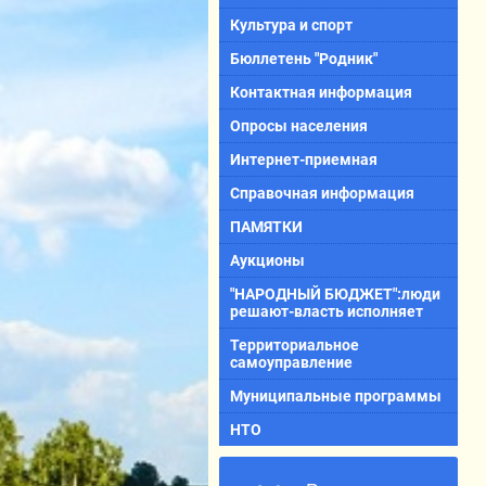
Культура и спорт
Бюллетень "Родник"
Контактная информация
Опросы населения
Интернет-приемная
Справочная информация
ПАМЯТКИ
Аукционы
"НАРОДНЫЙ БЮДЖЕТ":люди
решают-власть исполняет
Территориальное
самоуправление
Муниципальные программы
НТО