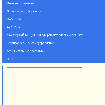
Интернет-приемная
Справочная информация
ПАМЯТКИ
Аукционы
"НАРОДНЫЙ БЮДЖЕТ":люди решают-власть исполняет
Территориальное самоуправление
Муниципальные программы
НТО