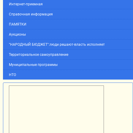
Интернет-приемная
Справочная информация
ПАМЯТКИ
Аукционы
"НАРОДНЫЙ БЮДЖЕТ":люди решают-власть исполняет
Территориальное самоуправление
Муниципальные программы
НТО