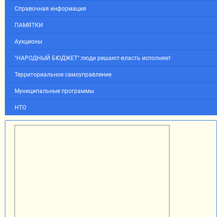
Справочная информация
ПАМЯТКИ
Аукционы
"НАРОДНЫЙ БЮДЖЕТ":люди решают-власть исполняет
Территориальное самоуправление
Муниципальные программы
НТО