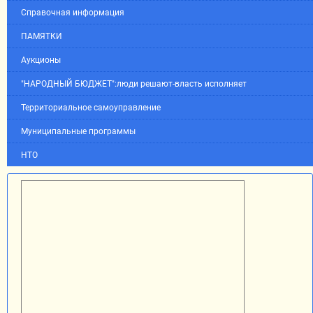
Справочная информация
ПАМЯТКИ
Аукционы
"НАРОДНЫЙ БЮДЖЕТ":люди решают-власть исполняет
Территориальное самоуправление
Муниципальные программы
НТО