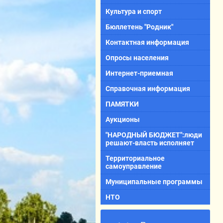
Культура и спорт
Бюллетень "Родник"
Контактная информация
Опросы населения
Интернет-приемная
Справочная информация
ПАМЯТКИ
Аукционы
"НАРОДНЫЙ БЮДЖЕТ":люди
решают-власть исполняет
Территориальное
самоуправление
Муниципальные программы
НТО