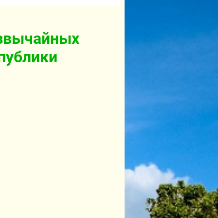
езвычайных
спублики