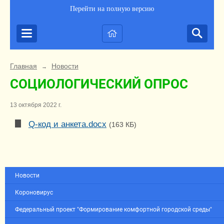
Перейти на полную версию
Главная
Новости
→
СОЦИОЛОГИЧЕСКИЙ ОПРОС
13 октября 2022 г.
Q-код и анкета.docx
(163 КБ)
Новости
Короновирус
Федеральный проект "Формирование комфортной городской среды"