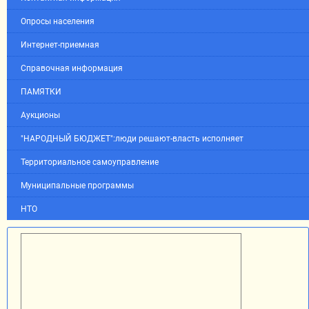
Опросы населения
Интернет-приемная
Справочная информация
ПАМЯТКИ
Аукционы
"НАРОДНЫЙ БЮДЖЕТ":люди решают-власть исполняет
Территориальное самоуправление
Муниципальные программы
НТО