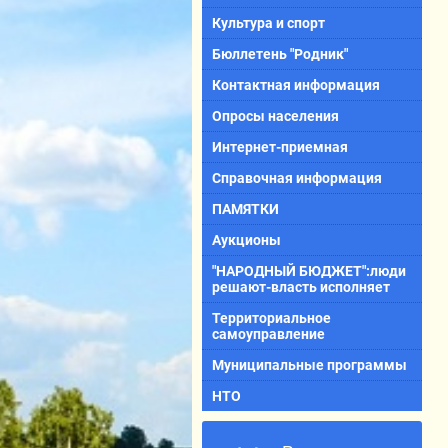
Культура и спорт
Бюллетень "Родник"
Контактная информация
Опросы населения
Интернет-приемная
Справочная информация
ПАМЯТКИ
Аукционы
"НАРОДНЫЙ БЮДЖЕТ":люди
решают-власть исполняет
Территориальное
самоуправление
Муниципальные программы
НТО