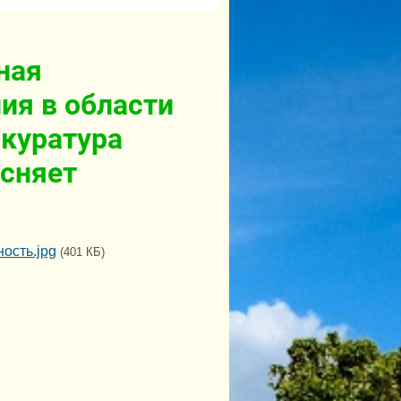
ная
ия в области
куратура
сняет
ость.jpg
(401 КБ)