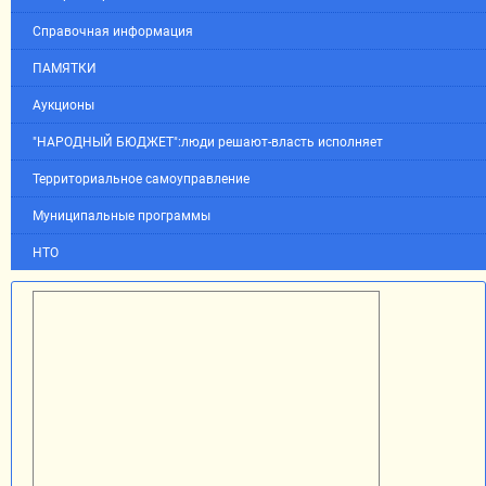
Справочная информация
ПАМЯТКИ
Аукционы
"НАРОДНЫЙ БЮДЖЕТ":люди решают-власть исполняет
Территориальное самоуправление
Муниципальные программы
НТО