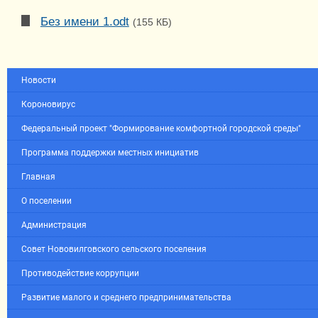
Без имени 1.odt
(155 КБ)
Новости
Короновирус
Федеральный проект "Формирование комфортной городской среды"
Программа поддержки местных инициатив
Главная
О поселении
Администрация
Совет Нововилговского сельского поселения
Противодействие коррупции
Развитие малого и среднего предпринимательства