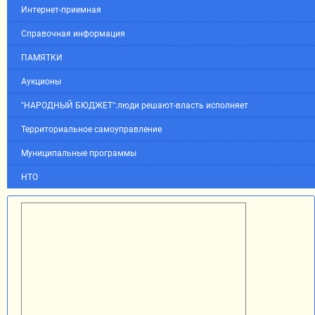
Интернет-приемная
Справочная информация
ПАМЯТКИ
Аукционы
"НАРОДНЫЙ БЮДЖЕТ":люди решают-власть исполняет
Территориальное самоуправление
Муниципальные программы
НТО