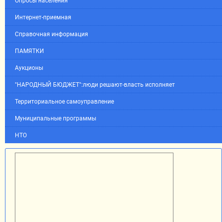
Опросы населения
Интернет-приемная
Справочная информация
ПАМЯТКИ
Аукционы
"НАРОДНЫЙ БЮДЖЕТ":люди решают-власть исполняет
Территориальное самоуправление
Муниципальные программы
НТО