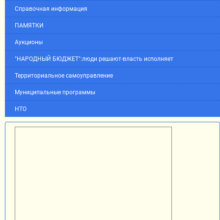
Справочная информация
ПАМЯТКИ
Аукционы
"НАРОДНЫЙ БЮДЖЕТ":люди решают-власть исполняет
Территориальное самоуправление
Муниципальные программы
НТО