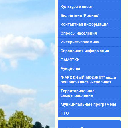
Культура и спорт
Бюллетень "Родник"
Контактная информация
Опросы населения
Интернет-приемная
Справочная информация
ПАМЯТКИ
Аукционы
"НАРОДНЫЙ БЮДЖЕТ":люди
решают-власть исполняет
Территориальное
самоуправление
Муниципальные программы
НТО