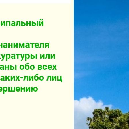
ципальный
нанимателя
куратуры или
аны обо всех
аких-либо лиц
вершению