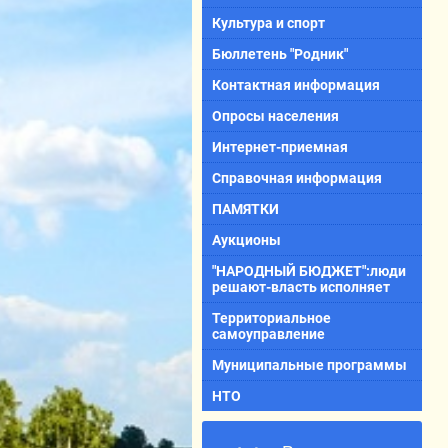
Культура и спорт
Бюллетень "Родник"
Контактная информация
Опросы населения
Интернет-приемная
Справочная информация
ПАМЯТКИ
Аукционы
"НАРОДНЫЙ БЮДЖЕТ":люди
решают-власть исполняет
Территориальное
самоуправление
Муниципальные программы
НТО