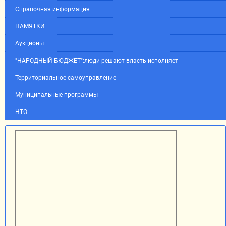
Справочная информация
ПАМЯТКИ
Аукционы
"НАРОДНЫЙ БЮДЖЕТ":люди решают-власть исполняет
Территориальное самоуправление
Муниципальные программы
НТО