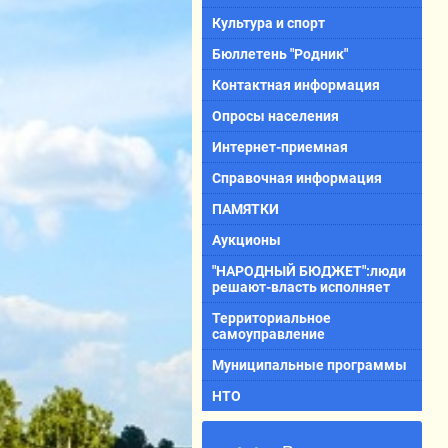
Культура и спорт
Бюллетень "Родник"
Контактная информация
Опросы населения
Интернет-приемная
Справочная информация
ПАМЯТКИ
Аукционы
"НАРОДНЫЙ БЮДЖЕТ":люди
решают-власть исполняет
Территориальное
самоуправление
Муниципальные программы
НТО