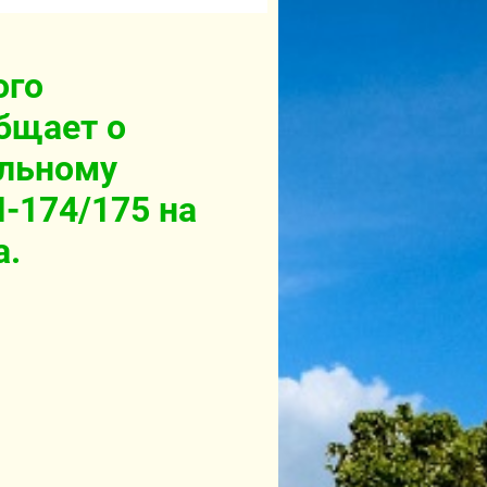
ого
бщает о
альному
-174/175 на
а.