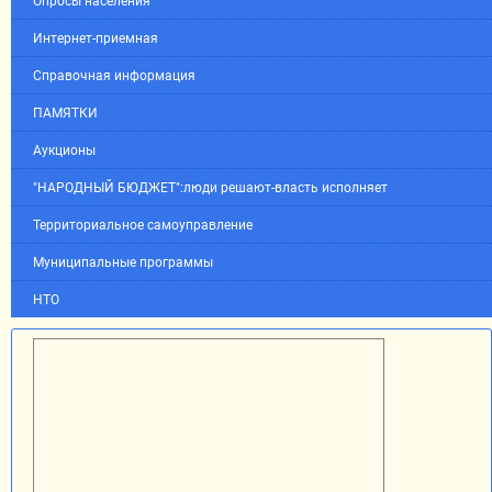
Опросы населения
Интернет-приемная
Справочная информация
ПАМЯТКИ
Аукционы
"НАРОДНЫЙ БЮДЖЕТ":люди решают-власть исполняет
Территориальное самоуправление
Муниципальные программы
НТО