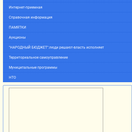
Интернет-приемная
Справочная информация
ПАМЯТКИ
Аукционы
"НАРОДНЫЙ БЮДЖЕТ":люди решают-власть исполняет
Территориальное самоуправление
Муниципальные программы
НТО