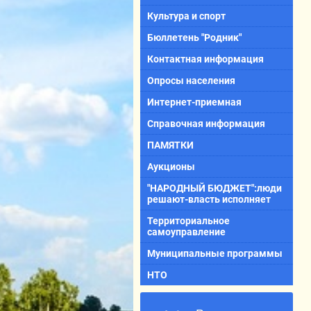
Культура и спорт
Бюллетень "Родник"
Контактная информация
Опросы населения
Интернет-приемная
Справочная информация
ПАМЯТКИ
Аукционы
"НАРОДНЫЙ БЮДЖЕТ":люди
решают-власть исполняет
Территориальное
самоуправление
Муниципальные программы
НТО