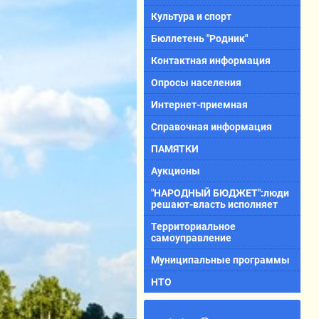
Культура и спорт
Бюллетень "Родник"
Контактная информация
Опросы населения
Интернет-приемная
Справочная информация
ПАМЯТКИ
Аукционы
"НАРОДНЫЙ БЮДЖЕТ":люди
решают-власть исполняет
Территориальное
самоуправление
Муниципальные программы
НТО