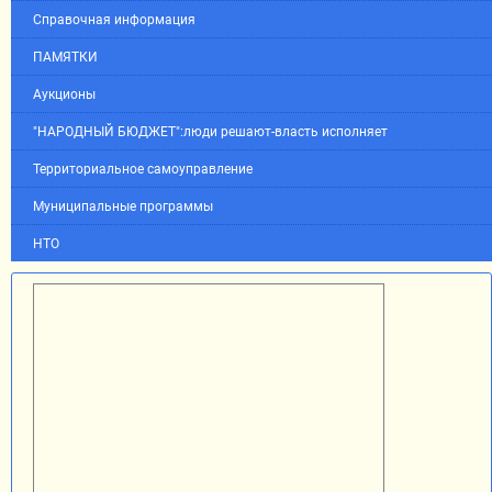
Справочная информация
ПАМЯТКИ
Аукционы
"НАРОДНЫЙ БЮДЖЕТ":люди решают-власть исполняет
Территориальное самоуправление
Муниципальные программы
НТО