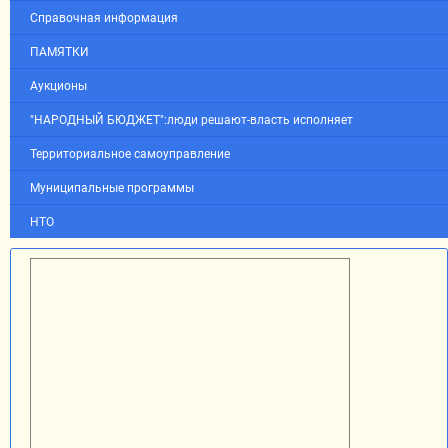
Справочная информация
ПАМЯТКИ
Аукционы
"НАРОДНЫЙ БЮДЖЕТ":люди решают-власть исполняет
Территориальное самоуправление
Муниципальные программы
НТО