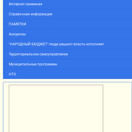
Интернет-приемная
Справочная информация
ПАМЯТКИ
Аукционы
"НАРОДНЫЙ БЮДЖЕТ":люди решают-власть исполняет
Территориальное самоуправление
Муниципальные программы
НТО