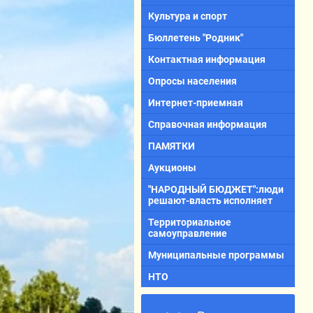
Культура и спорт
Бюллетень "Родник"
Контактная информация
Опросы населения
Интернет-приемная
Справочная информация
ПАМЯТКИ
Аукционы
"НАРОДНЫЙ БЮДЖЕТ":люди
решают-власть исполняет
Территориальное
самоуправление
Муниципальные программы
НТО