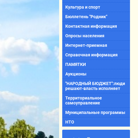
Культура и спорт
Бюллетень "Родник"
Контактная информация
Опросы населения
Интернет-приемная
Справочная информация
ПАМЯТКИ
Аукционы
"НАРОДНЫЙ БЮДЖЕТ":люди
решают-власть исполняет
Территориальное
самоуправление
Муниципальные программы
НТО