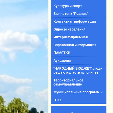
Культура и спорт
Бюллетень "Родник"
Контактная информация
Опросы населения
Интернет-приемная
Справочная информация
ПАМЯТКИ
Аукционы
"НАРОДНЫЙ БЮДЖЕТ":люди
решают-власть исполняет
Территориальное
самоуправление
Муниципальные программы
НТО