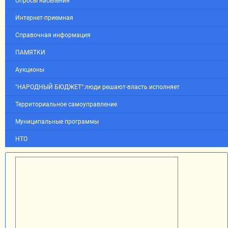
Опросы населения
Интернет-приемная
Справочная информация
ПАМЯТКИ
Аукционы
"НАРОДНЫЙ БЮДЖЕТ":люди решают-власть исполняет
Территориальное самоуправление
Муниципальные программы
НТО