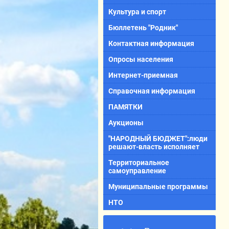
Культура и спорт
Бюллетень "Родник"
Контактная информация
Опросы населения
Интернет-приемная
Справочная информация
ПАМЯТКИ
Аукционы
"НАРОДНЫЙ БЮДЖЕТ":люди
решают-власть исполняет
Территориальное
самоуправление
Муниципальные программы
НТО