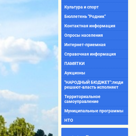
Культура и спорт
Бюллетень "Родник"
Контактная информация
Опросы населения
Интернет-приемная
Справочная информация
ПАМЯТКИ
Аукционы
"НАРОДНЫЙ БЮДЖЕТ":люди
решают-власть исполняет
Территориальное
самоуправление
Муниципальные программы
НТО