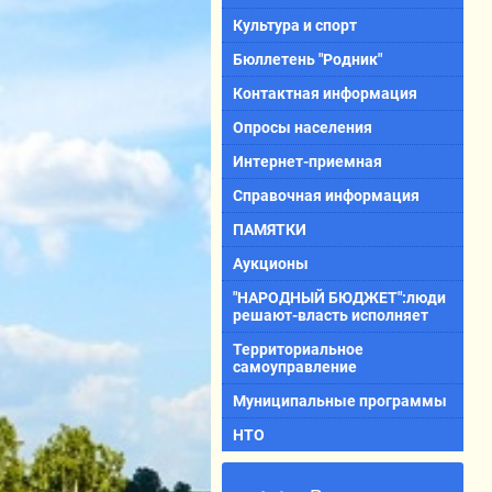
Культура и спорт
Бюллетень "Родник"
Контактная информация
Опросы населения
Интернет-приемная
Справочная информация
ПАМЯТКИ
Аукционы
"НАРОДНЫЙ БЮДЖЕТ":люди
решают-власть исполняет
Территориальное
самоуправление
Муниципальные программы
НТО