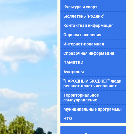
Культура и спорт
Бюллетень "Родник"
Контактная информация
Опросы населения
Интернет-приемная
Справочная информация
ПАМЯТКИ
Аукционы
"НАРОДНЫЙ БЮДЖЕТ":люди
решают-власть исполняет
Территориальное
самоуправление
Муниципальные программы
НТО