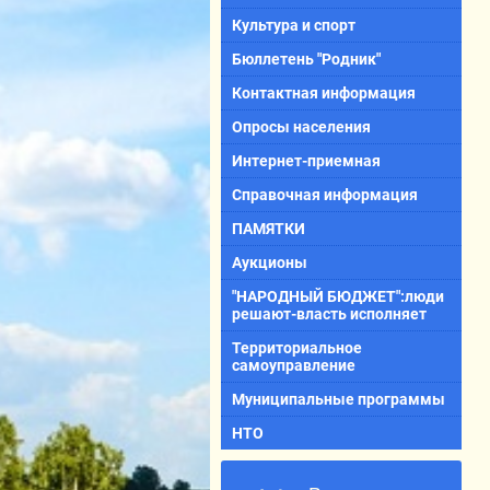
Культура и спорт
Бюллетень "Родник"
Контактная информация
Опросы населения
Интернет-приемная
Справочная информация
ПАМЯТКИ
Аукционы
"НАРОДНЫЙ БЮДЖЕТ":люди
решают-власть исполняет
Территориальное
самоуправление
Муниципальные программы
НТО