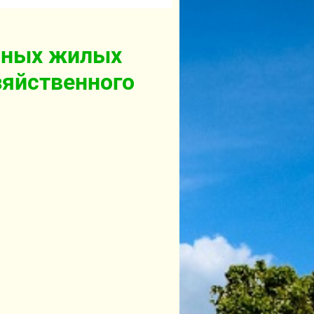
ьных жилых
зяйственного