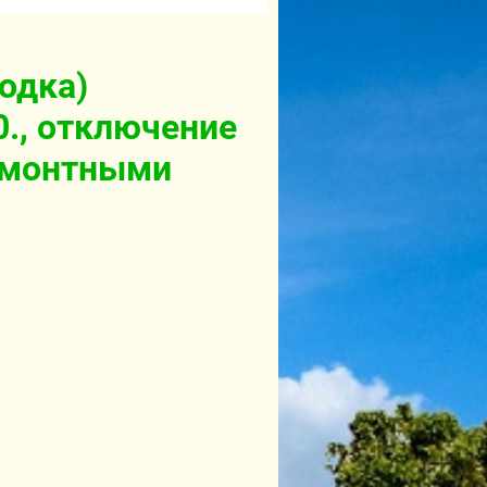
родка)
00., отключение
ремонтными