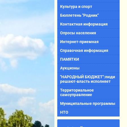
Культура и спорт
Бюллетень "Родник"
Контактная информация
Опросы населения
Интернет-приемная
Справочная информация
ПАМЯТКИ
Аукционы
"НАРОДНЫЙ БЮДЖЕТ":люди
решают-власть исполняет
Территориальное
самоуправление
Муниципальные программы
НТО