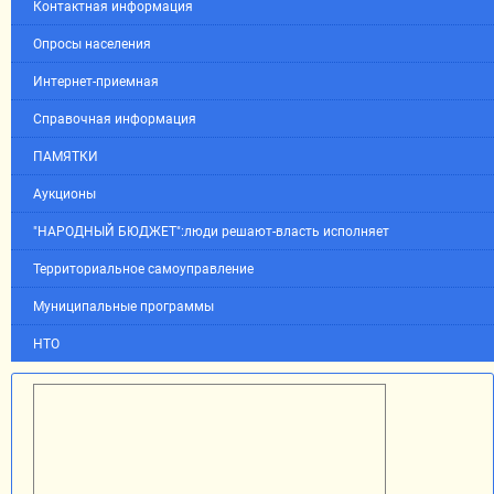
Контактная информация
Опросы населения
Интернет-приемная
Справочная информация
ПАМЯТКИ
Аукционы
"НАРОДНЫЙ БЮДЖЕТ":люди решают-власть исполняет
Территориальное самоуправление
Муниципальные программы
НТО