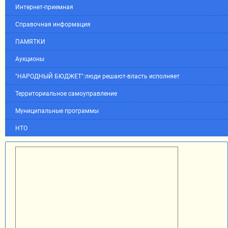
Интернет-приемная
Справочная информация
ПАМЯТКИ
Аукционы
"НАРОДНЫЙ БЮДЖЕТ":люди решают-власть исполняет
Территориальное самоуправление
Муниципальные программы
НТО