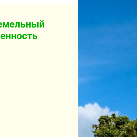
земельный
венность