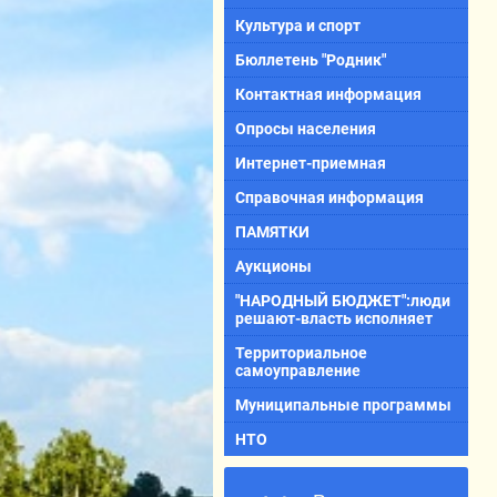
Культура и спорт
Бюллетень "Родник"
Контактная информация
Опросы населения
Интернет-приемная
Справочная информация
ПАМЯТКИ
Аукционы
"НАРОДНЫЙ БЮДЖЕТ":люди
решают-власть исполняет
Территориальное
самоуправление
Муниципальные программы
НТО