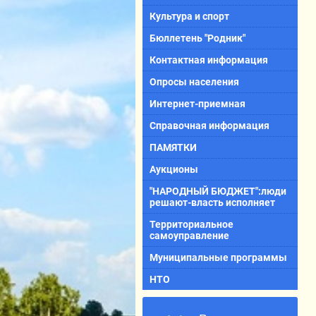
Культура и спорт
Бюллетень "Родник"
Контактная информация
Опросы населения
Интернет-приемная
Справочная информация
ПАМЯТКИ
Аукционы
"НАРОДНЫЙ БЮДЖЕТ":люди
решают-власть исполняет
Территориальное
самоуправление
Муниципальные программы
НТО