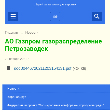
Перейти на полную версию
Главная
Новости
→
АО Газпром газораспределение
Петрозаводск
22 ноября 2021 г.
doc00446720211203154131.pdf
(424 КБ)
Новости
Короновирус
Федеральный проект "Формирование комфортной городской среды"