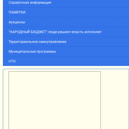
Справочная информация
ПАМЯТКИ
Аукционы
"НАРОДНЫЙ БЮДЖЕТ":люди решают-власть исполняет
Территориальное самоуправление
Муниципальные программы
НТО