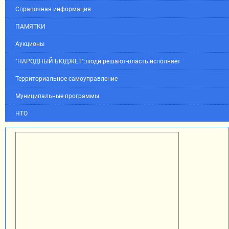
Справочная информация
ПАМЯТКИ
Аукционы
"НАРОДНЫЙ БЮДЖЕТ":люди решают-власть исполняет
Территориальное самоуправление
Муниципальные программы
НТО