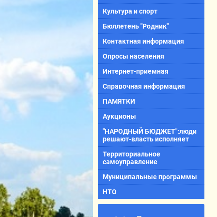
Культура и спорт
Бюллетень "Родник"
Контактная информация
Опросы населения
Интернет-приемная
Справочная информация
ПАМЯТКИ
Аукционы
"НАРОДНЫЙ БЮДЖЕТ":люди
решают-власть исполняет
Территориальное
самоуправление
Муниципальные программы
НТО