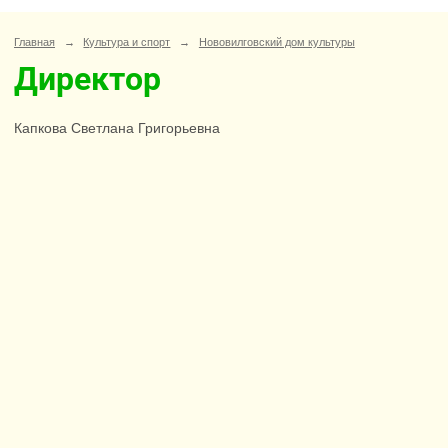
Главная
→
Культура и спорт
→
Нововилговский дом культуры
Директор
Капкова Светлана Григорьевна